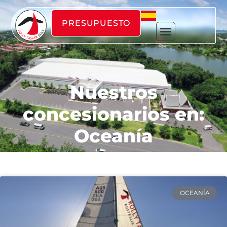
PRESUPUESTO
Nuestros
concesionarios en:
Oceanía
OCEANÍA