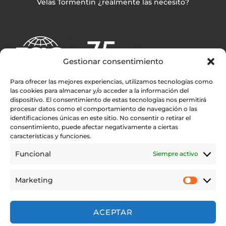
Velas Tormentín ¿realmente las necesito?
Gestionar consentimiento
Para ofrecer las mejores experiencias, utilizamos tecnologías como
las cookies para almacenar y/o acceder a la información del
dispositivo. El consentimiento de estas tecnologías nos permitirá
procesar datos como el comportamiento de navegación o las
Enlaces rápidos
identificaciones únicas en este sitio. No consentir o retirar el
consentimiento, puede afectar negativamente a ciertas
Rolly Tasker Sails
características y funciones.
Contacto
Funcional
Siempre activo
Encuentra tu distribuidor Rolly Tasker Sails en tu Zona
Testimonios
Marketing
Aviso legal
Privacy Policy
ACEPTAR
Aviso Legal