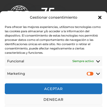
Gestionar consentimiento
Para ofrecer las mejores experiencias, utilizamos tecnologías como
las cookies para almacenar y/o acceder a la información del
dispositivo. El consentimiento de estas tecnologías nos permitirá
procesar datos como el comportamiento de navegación o las
Enlaces rápidos
identificaciones únicas en este sitio. No consentir o retirar el
consentimiento, puede afectar negativamente a ciertas
Rolly Tasker Sails
características y funciones.
Contacto
Funcional
Siempre activo
Encuentra tu distribuidor Rolly Tasker Sails en tu Zona
Testimonios
Marketing
Aviso legal
Privacy Policy
ACEPTAR
Aviso Legal
DENEGAR