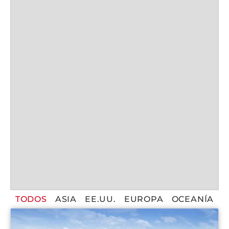
TODOS
ASIA
EE.UU.
EUROPA
OCEANÍA