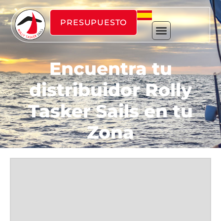
PRESUPUESTO
Encuentra tu
distribuidor Rolly
Tasker Sails en tu
Zona