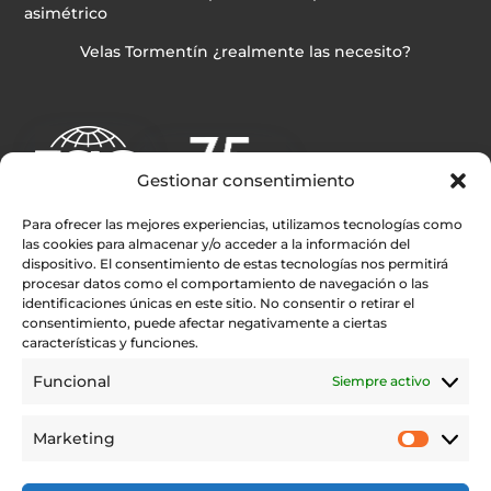
asimétrico
Velas Tormentín ¿realmente las necesito?
Gestionar consentimiento
Para ofrecer las mejores experiencias, utilizamos tecnologías como
las cookies para almacenar y/o acceder a la información del
dispositivo. El consentimiento de estas tecnologías nos permitirá
procesar datos como el comportamiento de navegación o las
Enlaces rápidos
identificaciones únicas en este sitio. No consentir o retirar el
consentimiento, puede afectar negativamente a ciertas
Rolly Tasker Sails
características y funciones.
Contacto
Funcional
Siempre activo
Encuentra tu distribuidor Rolly Tasker Sails en tu Zona
Testimonios
Marketing
Aviso legal