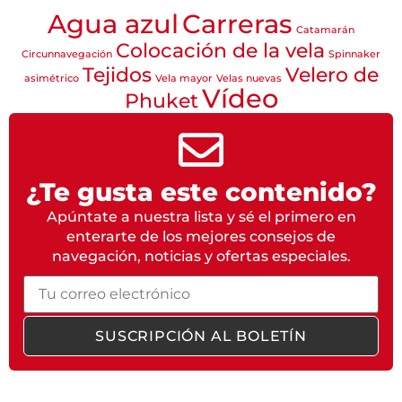
Agua azul
Carreras
Catamarán
Colocación de la vela
Circunnavegación
Spinnaker
Tejidos
Velero de
asimétrico
Vela mayor
Velas nuevas
Vídeo
Phuket
¿Te gusta este contenido?
Apúntate a nuestra lista y sé el primero en
enterarte de los mejores consejos de
navegación, noticias y ofertas especiales.
Correo
electrónico
SUSCRIPCIÓN AL BOLETÍN