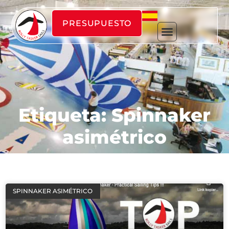
PRESUPUESTO
Etiqueta: Spinnaker
asimétrico
SPINNAKER ASIMÉTRICO