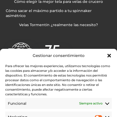
Cómo elegir la mejor tela para velas de crucero
Cómo sacar el máximo partido a tu spinnaker
asimétrico
Velas Tormentín ¿realmente las necesito?
Gestionar consentimiento
Para ofrecer las mejores experiencias, utilizamos tecnologías como
las cookies para almacenar y/o acceder a la información del
dispositivo. El consentimiento de estas tecnologías nos permitirá
procesar datos como el comportamiento de navegación o las
Enlaces rápidos
identificaciones únicas en este sitio. No consentir o retirar el
consentimiento, puede afectar negativamente a ciertas
Rolly Tasker Sails
características y funciones.
Contacto
Funcional
Siempre activo
Encuentra tu distribuidor Rolly Tasker Sails en tu Zona
Testimonios