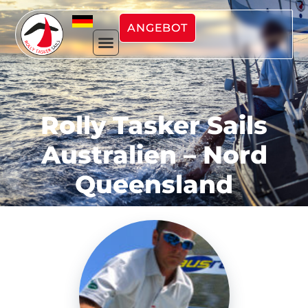
ANGEBOT
Rolly Tasker Sails
Australien – Nord
Queensland