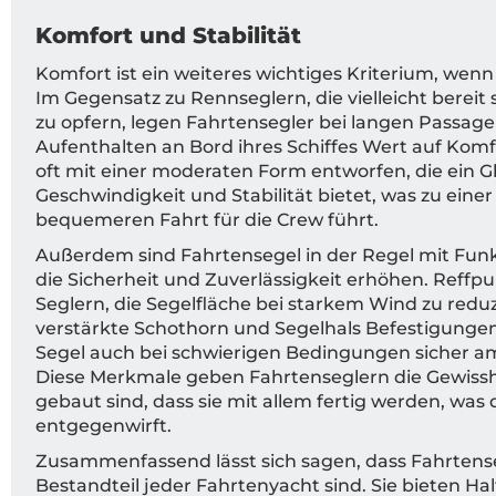
Komfort und Stabilität
Komfort ist ein weiteres wichtiges Kriterium, wen
Im Gegensatz zu Rennseglern, die vielleicht bereit 
zu opfern, legen Fahrtensegler bei langen Passag
Aufenthalten an Bord ihres Schiffes Wert auf Kom
oft mit einer moderaten Form entworfen, die ein 
Geschwindigkeit und Stabilität bietet, was zu eine
bequemeren Fahrt für die Crew führt.
Außerdem sind Fahrtensegel in der Regel mit Funk
die Sicherheit und Zuverlässigkeit erhöhen. Reffp
Seglern, die Segelfläche bei starkem Wind zu redu
verstärkte Schothorn und Segelhals Befestigungen
Segel auch bei schwierigen Bedingungen sicher am
Diese Merkmale geben Fahrtenseglern die Gewisshei
gebaut sind, dass sie mit allem fertig werden, was
entgegenwirft.
Zusammenfassend lässt sich sagen, dass Fahrtense
Bestandteil jeder Fahrtenyacht sind. Sie bieten Hal