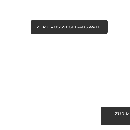
Entspannt segeln, Club Racing oder
Blauwasser-Tour.
ZUR GROSSSEGEL-AUSWAHL
Multih
Segel speziel
Trimaran Rigg
ZUR M