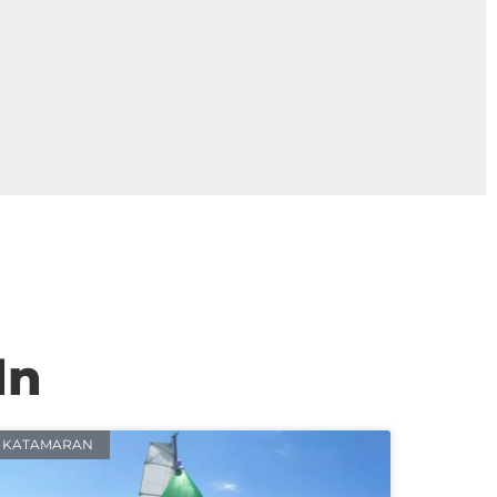
ln
KATAMARAN