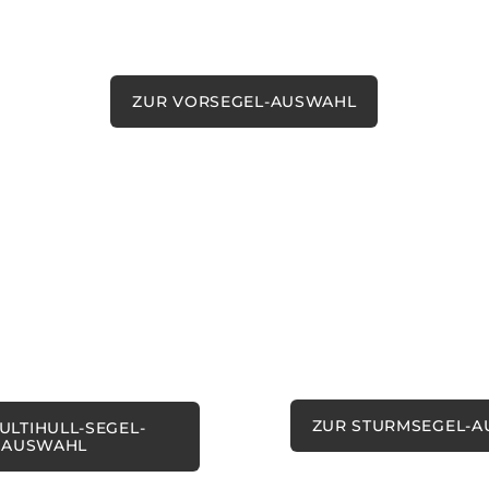
Hochwertige Genua oder Selbstwendefock
Fock. Holen Sie sich, was Ihnen am besten
dient.
ZUR VORSEGEL-AUSWAHL
ull Segel
Sturmsegel
l für Katamaran und
Für einen sicheren Törn.
s.
ZUR STURMSEGEL-
ULTIHULL-SEGEL-
AUSWAHL