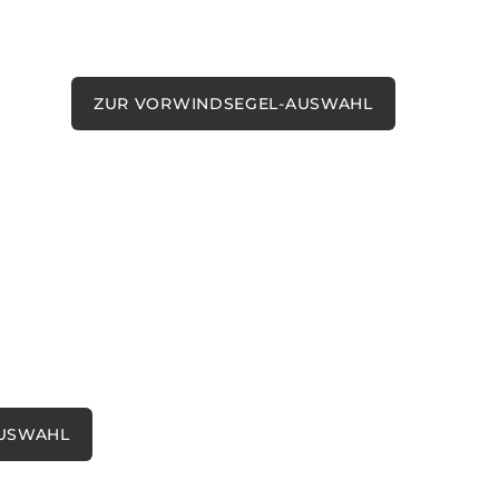
Spinnaker, Gennaker, Code Zero – schöner
kann Leichtwindsegeln nicht werden
ZUR VORWINDSEGEL-AUSWAHL
AUSWAHL