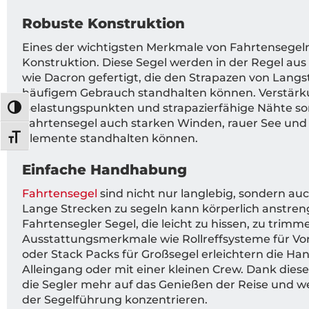
Robuste Konstruktion
Eines der wichtigsten Merkmale von Fahrtensegeln 
Konstruktion. Diese Segel werden in der Regel aus
wie Dacron gefertigt, die den Strapazen von Lang
häufigem Gebrauch standhalten können. Verstär
Belastungspunkten und strapazierfähige Nähte so
UMSCHALTEN AUF HOHE KONTRASTE
Fahrtensegel auch starken Winden, rauer See und
Elemente standhalten können.
SCHRIFT VERGRÖSSERN
Einfache Handhabung
Fahrtensegel
sind nicht nur langlebig, sondern au
Lange Strecken zu segeln kann körperlich anstren
Fahrtensegler Segel, die leicht zu hissen, zu trimm
Ausstattungsmerkmale wie Rollreffsysteme für Vor
oder Stack Packs für Großsegel erleichtern die H
Alleingang oder mit einer kleinen Crew. Dank dies
die Segler mehr auf das Genießen der Reise und we
der Segelführung konzentrieren.