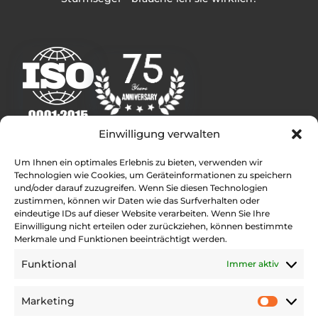
Einwilligung verwalten
Weitere Infos
Um Ihnen ein optimales Erlebnis zu bieten, verwenden wir
Technologien wie Cookies, um Geräteinformationen zu speichern
Rolly Tasker Sails Deutschland – Internationale
und/oder darauf zuzugreifen. Wenn Sie diesen Technologien
Segelmacher
zustimmen, können wir Daten wie das Surfverhalten oder
Kontakt
eindeutige IDs auf dieser Website verarbeiten. Wenn Sie Ihre
Einwilligung nicht erteilen oder zurückziehen, können bestimmte
Rolly Tasker Sails Standorte
Merkmale und Funktionen beeinträchtigt werden.
Presse Kontakt
Funktional
Immer aktiv
Bewertungen
Marketing
Rechtliches