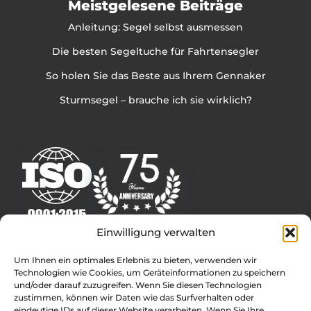
Meistgelesene Beiträge
Anleitung: Segel selbst ausmessen
Die besten Segeltuche für Fahrtensegler
So holen Sie das Beste aus Ihrem Gennaker
Sturmsegel – brauche ich sie wirklich?
Einwilligung verwalten
Weitere Infos
Um Ihnen ein optimales Erlebnis zu bieten, verwenden wir
Technologien wie Cookies, um Geräteinformationen zu speichern
Rolly Tasker Sails Deutschland – Internationale
und/oder darauf zuzugreifen. Wenn Sie diesen Technologien
Segelmacher
zustimmen, können wir Daten wie das Surfverhalten oder
Kontakt
eindeutige IDs auf dieser Website verarbeiten. Wenn Sie Ihre